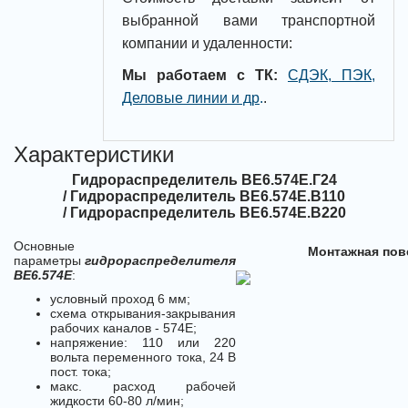
выбранной вами транспортной
компании и удаленности:
Мы работаем с ТК:
СДЭК, ПЭК,
Деловые линии и др
.
.
Характеристики
Гидрораспределитель ВЕ6.574Е.Г24
/ Гидрораспределитель ВЕ6.574Е.В110
/ Гидрораспределитель ВЕ6.574Е.В220
Основные
Монтажная пов
параметры
гидрораспределителя
ВЕ6.574Е
:
условный проход 6 мм;
схема открывания-закрывания
рабочих каналов - 574Е;
напряжение: 110 или 220
вольта переменного тока, 24 В
пост. тока;
макс. расход рабочей
жидкости 60-80 л/мин;