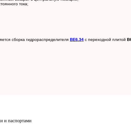
стоянного тока;
яется сборка гидрораспределителя
ВЕ6.34
с переходной плитой
В
и и паспортами