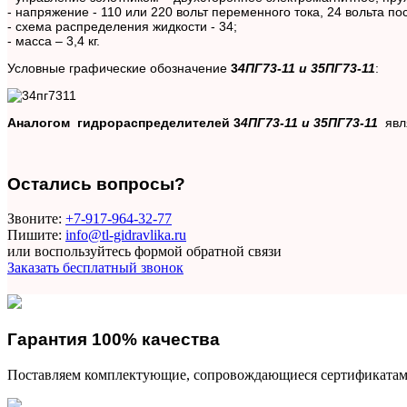
- напряжение - 110 или 220 вольт переменного тока, 24 вольта по
- схема распределения жидкости - 34;
- масса – 3,4 кг.
Условные графические обозначение
3
4ПГ73-11 и 35ПГ73-11
:
Аналогом гидрораспределителей 3
4ПГ73-11 и 35ПГ73-11
явл
Остались вопросы?
Звоните:
+7-917-964-32-77
Пишите:
info@tl-gidravlika.ru
или воспользуйтесь формой обратной связи
Заказать бесплатный звонок
Гарантия 100% качества
Поставляем комплектующие, сопровождающиеся сертификатам