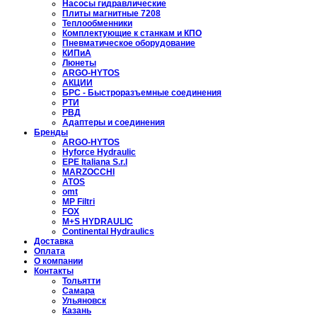
Насосы гидравлические
Плиты магнитные 7208
Теплообменники
Комплектующие к станкам и КПО
Пневматическое оборудование
КИПиА
Люнеты
ARGO-HYTOS
АКЦИИ
БРС - Быстроразъемные соединения
РТИ
РВД
Адаптеры и соединения
Бренды
ARGO-HYTOS
Hyforce Hydraulic
EPE Italiana S.r.l
MARZOCCHI
ATOS
omt
MP Filtri
FOX
M+S HYDRAULIC
Continental Hydraulics
Доставка
Оплата
О компании
Контакты
Тольятти
Самара
Ульяновск
Казань