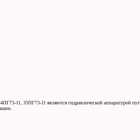
34ПГ73-11, 35ПГ73-11 являются гидравлической аппаратурой пу
машин.