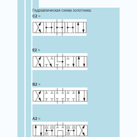
Гидравлическая схема золотника:
C2
=
E2
=
B2
=
A2
=