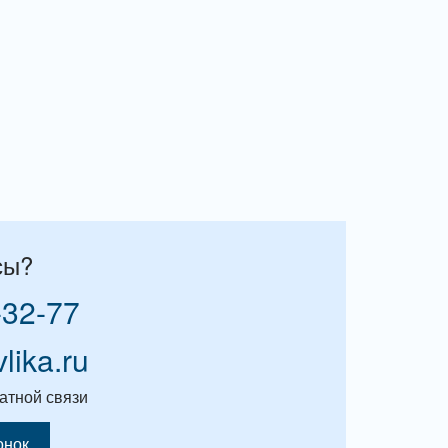
сы?
-32-77
vlika.ru
атной связи
онок