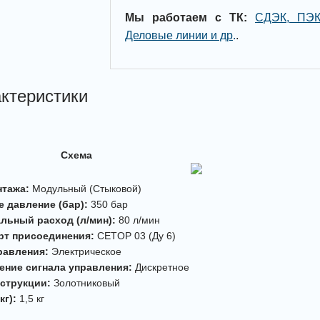
Мы работаем с ТК:
СДЭК, ПЭК
Деловые линии и др
.
.
ктеристики
Схема
нтажа:
Модульный (Стыковой)
е давление (бар):
350 бар
льный расход (л/мин):
80 л/мин
рт присоединения:
CETOP 03 (Ду 6)
равления:
Электрическое
ение сигнала управления:
Дискретное
нструкции:
Золотниковый
кг):
1,5 кг