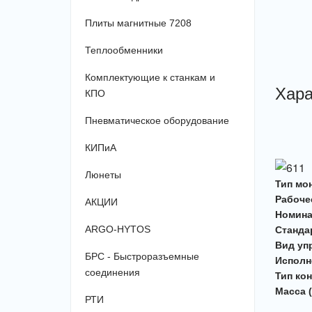
Плиты магнитные 7208
Теплообменники
Комплектующие к станкам и
Хара
КПО
Пневматическое оборудование
КИПиА
Люнеты
Тип мо
Рабоче
АКЦИИ
Номина
ARGO-HYTOS
Станда
Вид уп
БРС - Быстроразъемные
Исполн
соединения
Тип ко
Масса (
РТИ