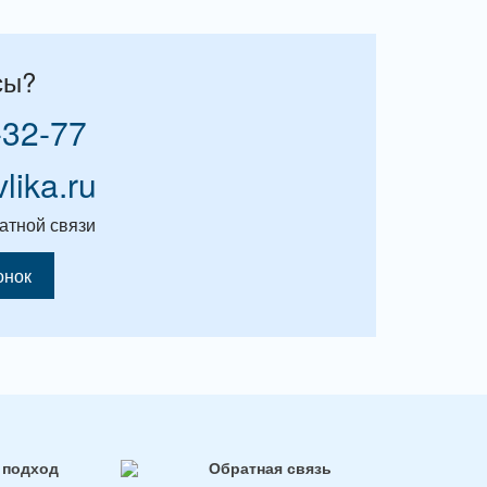
сы?
-32-77
vlika.ru
атной связи
онок
 подход
Обратная связь