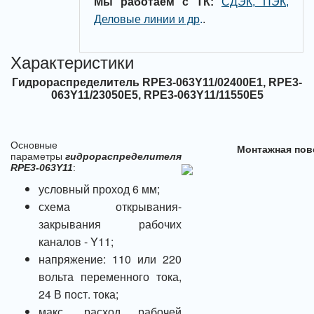
Мы работаем с ТК:
СДЭК, ПЭК,
Деловые линии и др
.
.
Характеристики
Гидрораспределитель RPE3-063Y11/02400E1, RPE3-
063Y11/23050E5, RPE3-063Y11/11550E5
Основные
Монтажная пов
параметры
гидрораспределителя
RPE3-063Y11
:
условный проход 6 мм;
схема открывания-
закрывания рабочих
каналов - Y11;
напряжение: 110 или 220
вольта переменного тока,
24 В пост. тока;
макс. расход рабочей