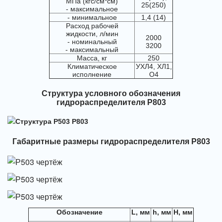
МПа (кгс/см*см)
25(250)
- максимальное
- минимальное
1,4 (14)
Расход рабочей
жидкости, л/мин
2000
- номинальный
3200
- максимальный
Масса, кг
250
Климатическое
УХЛ4, ХЛ1,
исполнение
О4
Структура условного обозначения
гидрораспределителя Р803
Габаритные размеры гидрораспределителя Р803
Обозначение
L, мм
h, мм
H, мм