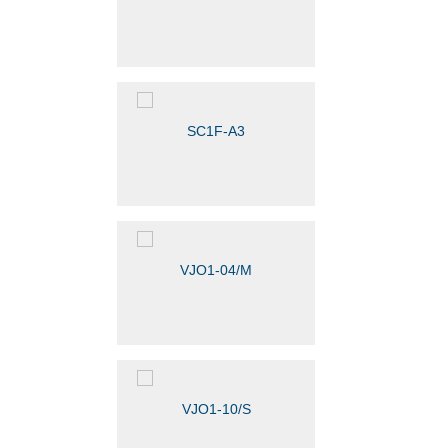
SC1F-A3
VJO1-04/М
VJO1-10/S