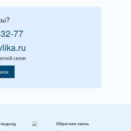
сы?
-32-77
vlika.ru
атной связи
онок
 подход
Обратная связь