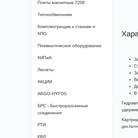
Плиты магнитные 7208
Теплообменники
Комплектующие к станкам и
Хара
КПО
Пневматическое оборудование
КИПиА
З
С
Люнеты
З
В
АКЦИИ
Д
В
ARGO-HYTOS
Гидрав
БРС - Быстроразъемные
удержив
соединения
Картрид
РТИ
достато
РВД