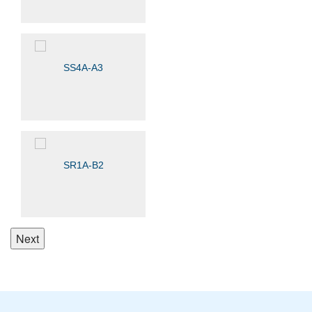
SS4A-A3
SR1A-В2
Next