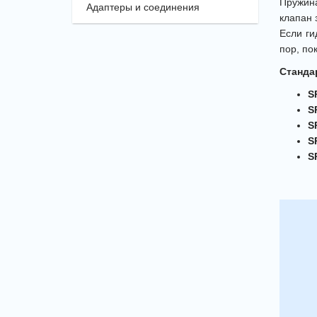
Пружина
Адаптеры и соединения
клапан 
Если ги
пор, по
Станда
S
S
S
S
S