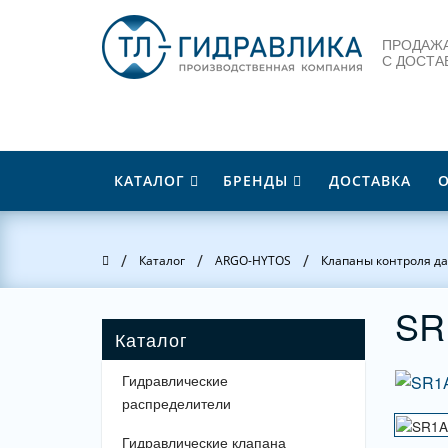
ПРОДАЖА
С ДОСТА
КАТАЛОГ
БРЕНДЫ
ДОСТАВКА
/
/
/
Главная
Каталог
ARGO-HYTOS
Клапаны контроля д
SR
Гидравлические
распределители
Гидравлические клапана