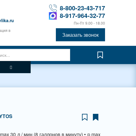
8-800-23-43-717
8-917-964-32-77
lika.ru
Пн-Пт 9.00 - 18.00
ация в
Заказать звонок
YTOS
max 30 л / мин (8 галлонов в минуту) • p max