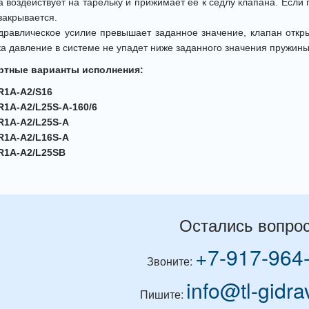
 воздействует на тарельку и прижимает ее к седлу клапана. Если
закрывается.
дравлическое усилие превышает заданное значение, клапан открыв
ка давление в системе не упадет ниже заданного значения пружины,
ртные варианты исполнения:
R1A-A2/S16
R1A-A2/L25S-A-160/6
R1A-A2/L25S-A
R1A-A2/L16S-A
R1A-А2/L25SB
Остались вопро
+7-917-964
Звоните:
info@tl-gidra
Пишите: