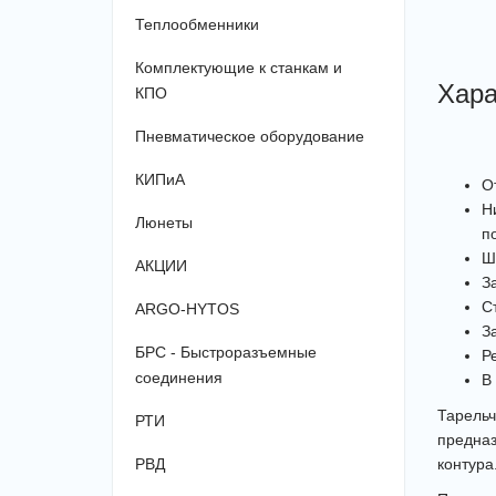
Теплообменники
Комплектующие к станкам и
Хара
КПО
Пневматическое оборудование
КИПиА
О
Н
Люнеты
п
Ш
АКЦИИ
З
С
ARGO-HYTOS
З
БРС - Быстроразъемные
Р
соединения
В
Тарель
РТИ
предна
РВД
контура