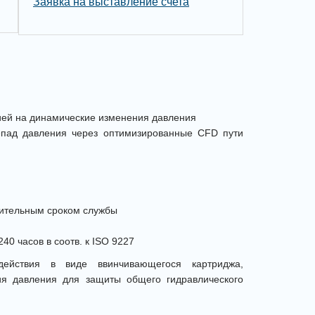
Заявка на выставление счета
цией на динамические изменения давления
репад давления через оптимизированные CFD пути
длительным сроком службы
0 часов в соотв. к ISO 9227
действия в виде ввинчивающегося картриджа,
ия давления для защиты общего гидравлического