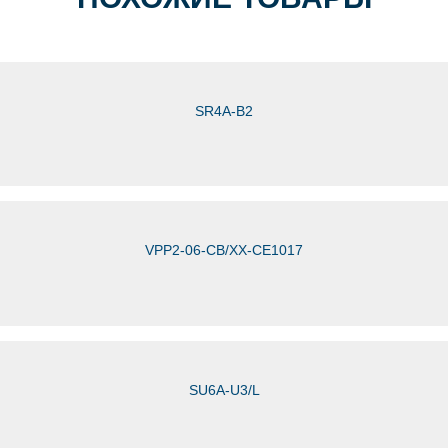
SR4A-B2
VPP2-06-СВ/ХХ-CE1017
SU6A-U3/L