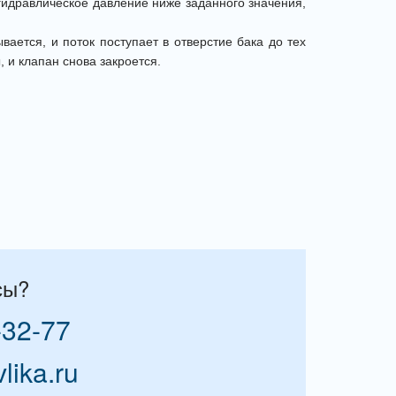
 гидравлическое давление ниже заданного значения,
ается, и поток поступает в отверстие бака до тех
 и клапан снова закроется.
сы?
-32-77
vlika.ru